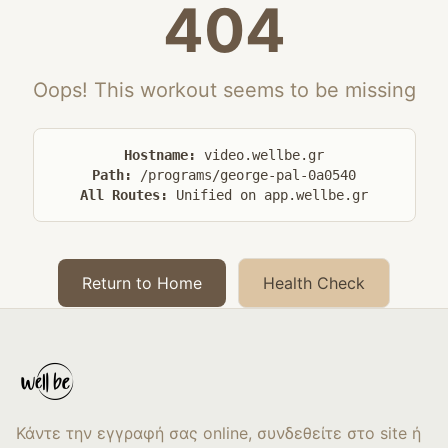
404
Oops! This workout seems to be missing
Hostname:
video.wellbe.gr
Path:
/programs/george-pal-0a0540
All Routes:
Unified on app.wellbe.gr
Return to Home
Health Check
Κάντε την εγγραφή σας online, συνδεθείτε στο site ή