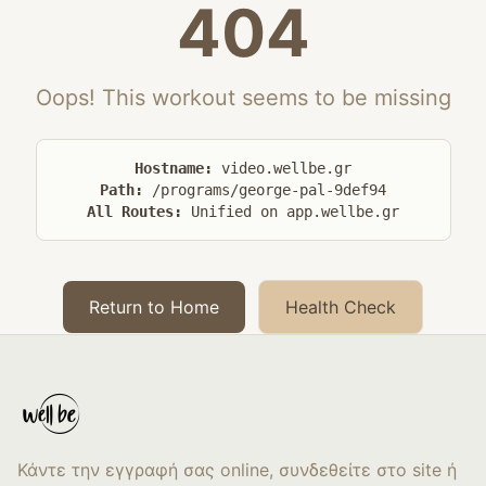
404
Oops! This workout seems to be missing
Hostname:
video.wellbe.gr
Path:
/programs/george-pal-9def94
All Routes:
Unified on app.wellbe.gr
Return to Home
Health Check
Κάντε την εγγραφή σας online, συνδεθείτε στο site ή