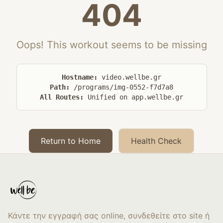
404
Oops! This workout seems to be missing
Hostname:
video.wellbe.gr
Path:
/programs/img-0552-f7d7a8
All Routes:
Unified on app.wellbe.gr
Return to Home
Health Check
Κάντε την εγγραφή σας online, συνδεθείτε στο site ή