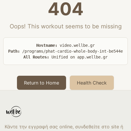
404
Oops! This workout seems to be missing
Hostname:
video.wellbe.gr
Path:
/programs/phat-cardio-whole-body-int-be544e
All Routes:
Unified on app.wellbe.gr
Return to Home
Health Check
Κάντε την εγγραφή σας online, συνδεθείτε στο site ή